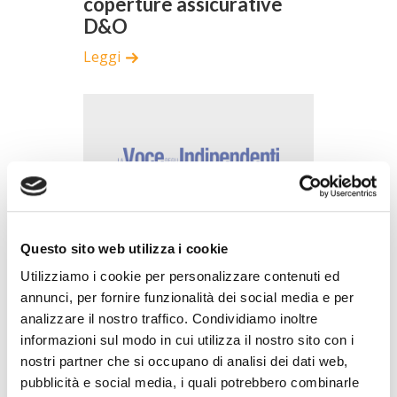
coperture assicurative
D&O
Leggi
26/03/2019
Questo sito web utilizza i cookie
Disciplina della copertura
Utilizziamo i cookie per personalizzare contenuti ed
assicurativa delle spese
annunci, per fornire funzionalità dei social media e per
legali nelle polizze D&O:
analizzare il nostro traffico. Condividiamo inoltre
inquadramento e
informazioni sul modo in cui utilizza il nostro sito con i
problematiche
nostri partner che si occupano di analisi dei dati web,
Leggi
pubblicità e social media, i quali potrebbero combinarle