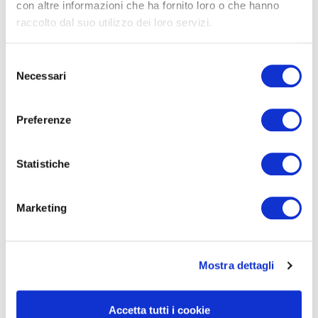
con altre informazioni che ha fornito loro o che hanno
raccolto dal suo utilizzo dei loro servizi.
Selezione
Necessari
del
consenso
Preferenze
11/12/2018
Polizze assicurative e
Statistiche
clausole “claims made”: le
Sezioni Unite della
Cassazione ne sanciscono
Marketing
la validità (forse in via
definitiva)
Mostra dettagli
Leggi
Accetta tutti i cookie