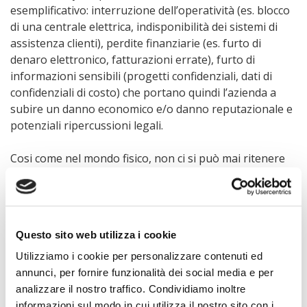
esemplificativo: interruzione dell’operatività (es. blocco
di una centrale elettrica, indisponibilità dei sistemi di
assistenza clienti), perdite finanziarie (es. furto di
denaro elettronico, fatturazioni errate), furto di
informazioni sensibili (progetti confidenziali, dati di
confidenziali di costo) che portano quindi l’azienda a
subire un danno economico e/o danno reputazionale e
potenziali ripercussioni legali.
Cosi come nel mondo fisico, non ci si può mai ritenere
completamente al sicuro, altrettanto vero è nello
spazio cibernetico. L’organizzazione purtroppo non
può controllare le minacce: quello che può e deve fare è
definire le priorità e gli investimenti in
security-
Questo sito web utilizza i cookie
readiness
.
Utilizziamo i cookie per personalizzare contenuti ed
Un rischio di business
annunci, per fornire funzionalità dei social media e per
analizzare il nostro traffico. Condividiamo inoltre
Il Cyber risk rappresenta in primo luogo un rischio di
informazioni sul modo in cui utilizza il nostro sito con i