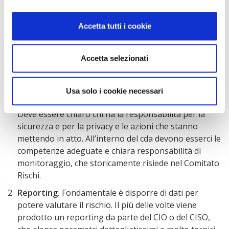
investimento in cybersecurity in linea con le necessità e
disponibilità finanziarie. Investimenti in cybersecurity
Accetta tutti i cookie
illimitati, non garantiscono una protezione massima.
Il ruolo del consiglio di amministrazione
Accetta selezionati
Il board deve muoversi su diversi direttrici:
Usa solo i cookie necessari
Responsabilità in azienda e competenze nel board.
Deve essere chiaro chi ha la responsabilità per la
sicurezza e per la privacy e le azioni che stanno
mettendo in atto. All’interno del cda devono esserci le
competenze adeguate e chiara responsabilità di
monitoraggio, che storicamente risiede nel Comitato
Rischi.
Reporting.
Fondamentale è disporre di dati per
potere valutare il rischio. Il più delle volte viene
prodotto un reporting da parte del CIO o del CISO,