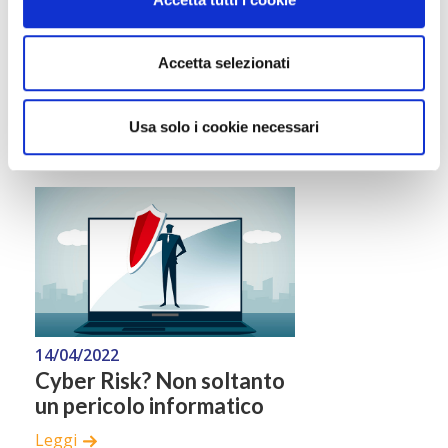
Accetta selezionati
19/07/2022
L’Europa si addestra ad
affrontare il cyber risk
Usa solo i cookie necessari
Leggi
14/04/2022
Cyber Risk? Non soltanto
un pericolo informatico
Leggi