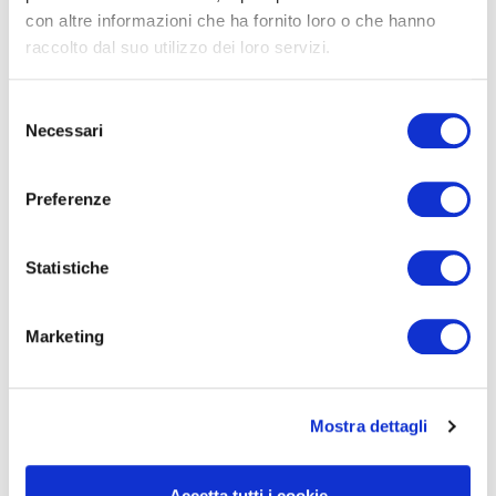
nuovi rischi
con altre informazioni che ha fornito loro o che hanno
raccolto dal suo utilizzo dei loro servizi.
Leggi
Selezione
Necessari
del
consenso
Preferenze
29/01/2024
Statistiche
Rischio cyber: la parola
passa ai board
Marketing
Leggi
Mostra dettagli
Accetta tutti i cookie