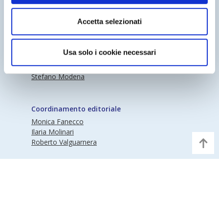
Periodico Nedcommunity Reg. Tribunale di
Accetta selezionati
Milano n° 341 (17/07/2009) Editore:
Nedcommunity
Usa solo i cookie necessari
Direttore responsabile
Stefano Modena
Coordinamento editoriale
Monica Fanecco
Ilaria Molinari
Roberto Valguarnera
©Nedcommunity | Partita IVA 97373570155 |
Informativa Privacy
|
Note Legali
|
Disclaimer
|
Cookie Policy
|
Digital Agency : Alea.pro