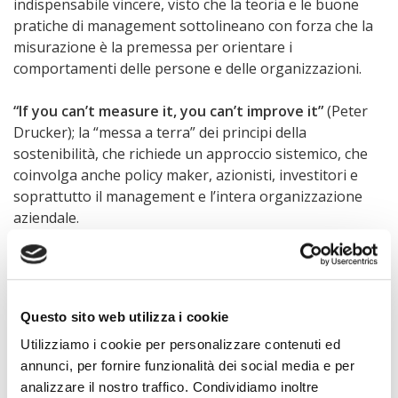
indispensabile vincere, visto che la teoria e le buone
pratiche di management sottolineano con forza che la
misurazione è la premessa per orientare i
comportamenti delle persone e delle organizzazioni.
“If you can’t measure it, you can’t improve it”
(Peter
Drucker); la “messa a terra” dei principi della
sostenibilità, che richiede un approccio sistemico, che
coinvolga anche policy maker, azionisti, investitori e
soprattutto il management e l’intera organizzazione
aziendale.
Nel caso delle
banche
, il dibattito sui temi sopra
richiamati ha già una cornice normativa e
regolamentare piuttosto articolata anche se ancora in
forte evoluzione, che va tenuto presente anche per
Questo sito web utilizza i cookie
interpretare correttamente i comportamenti in atto.
Utilizziamo i cookie per personalizzare contenuti ed
Il lavoro di
Mario La Torre, Sabrina Leo e Ida Panetta
,
annunci, per fornire funzionalità dei social media e per
tutti professori di Economia degli intermediari
analizzare il nostro traffico. Condividiamo inoltre