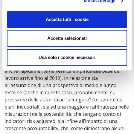
Mostra dettagli
I risultati non sembrano dare indicazioni decisive in
ordine all’impatto sulla redditività delle pratiche ESG,
Accetta tutti i cookie
almeno nel breve termine. Ciò sembra giustificare
l’approccio delle autorità che sono concentrate, ma è
comprensibile visto il loro ruolo, sulla prospettiva dei
Accetta selezionati
rischi ESG, che sono quindi in sostanza il driver
principale per orientare le banche ad adottare logiche
ESG, mentre di minor rilievo è l’enfasi sulle opportunità
Usa solo i cookie necessari
di profitto. Ciò è probabilmente destinato a cambiare,
anche rapidamente (la verifica empirica alla base del
lavoro arriva fino al 2019), in relazione sia
all’assunzione di una prospettiva di medio e lungo
termine (anche in questo caso, probabilmente, su
pressione delle autorità ad “allungare” l’orizzonte dei
piani industriali), sia ad una maggiore raffinatezza nelle
misurazioni della sostenibilità, che tengano conto di
indicatori risk adjusted, sia infine all’impatto di una
crescente accountability, che, come dimostrano alcuni