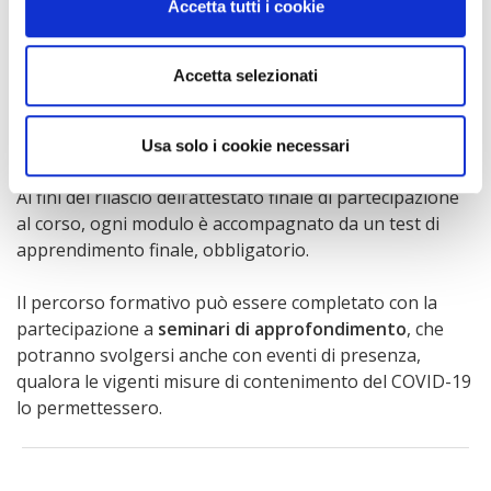
Accetta tutti i cookie
di ciascun modulo è costituita dalla
condivisione
con i
partecipanti di
risorse didattiche
di varia natura come:
“video lezioni” dei docenti; set di slides coordinate con i
Accetta selezionati
contenuti dei video; articoli, documenti ed altri materiali
didattici, compresi test di autoapprendimento gestiti in
autonomia dai partecipanti.
Usa solo i cookie necessari
Ai fini del rilascio dell’attestato finale di partecipazione
al corso, ogni modulo è accompagnato da un test di
apprendimento finale, obbligatorio.
Il percorso formativo può essere completato con la
partecipazione a
seminari di approfondimento
, che
potranno svolgersi anche con eventi di presenza,
qualora le vigenti misure di contenimento del COVID-19
lo permettessero.