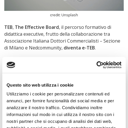
credit: Unsplash
TEB
,
The Effective Board
, il percorso formativo di
didattica executive, frutto della collaborazione tra
Associazione Italiana Dottori Commercialisti – Sezione
di Milano e Nedcommunity,
diventa e-TEB
.
La terza edizione del percorso
, che ad oggi ha al suo
attivo la formazione di 110 professionisti,
prenderà il
via il 25 settembre
cavalcando l’onda della
trasformazione digitale, sostenuta, tra l’altro, dalla
Questo sito web utilizza i cookie
situazione attuale e dalle prospettive di mantenimento
Utilizziamo i cookie per personalizzare contenuti ed
delle misure di contenimento del COVID-19 anche per il
annunci, per fornire funzionalità dei social media e per
periodo autunnale. Grazie all’abbattimento della
analizzare il nostro traffico. Condividiamo inoltre
barriera della distanza, inoltre, diventa molto più
informazioni sul modo in cui utilizza il nostro sito con i
semplice per gli iscritti coniugare i molteplici impegni
nostri partner che si occupano di analisi dei dati web,
lavorativi giornalieri con la frequentazione delle lezioni.