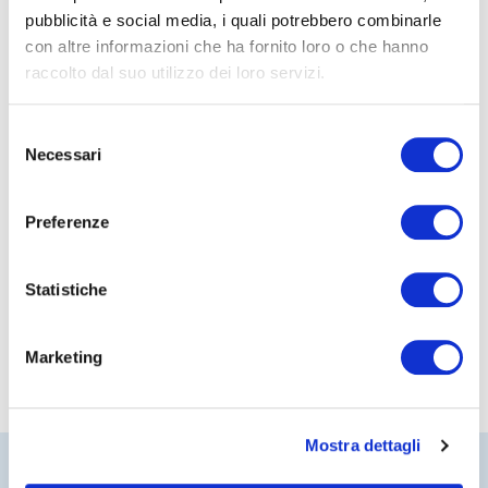
pubblicità e social media, i quali potrebbero combinarle
con altre informazioni che ha fornito loro o che hanno
22/09/2020
raccolto dal suo utilizzo dei loro servizi.
Ops Intesa-Ubi: riparte il
risiko bancario
Selezione
Necessari
Leggi
del
consenso
Preferenze
Statistiche
Marketing
Mostra dettagli