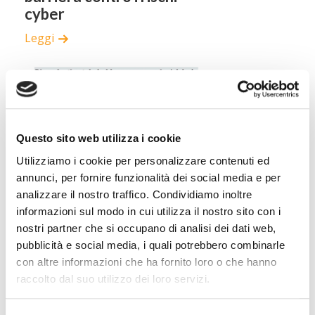
cyber
Leggi
Questo sito web utilizza i cookie
Utilizziamo i cookie per personalizzare contenuti ed
25 OTTOBRE, 2021
annunci, per fornire funzionalità dei social media e per
Dipendenti e stakeholder,
analizzare il nostro traffico. Condividiamo inoltre
nuove passioni del cda
informazioni sul modo in cui utilizza il nostro sito con i
nostri partner che si occupano di analisi dei dati web,
Leggi
pubblicità e social media, i quali potrebbero combinarle
con altre informazioni che ha fornito loro o che hanno
raccolto dal suo utilizzo dei loro servizi.