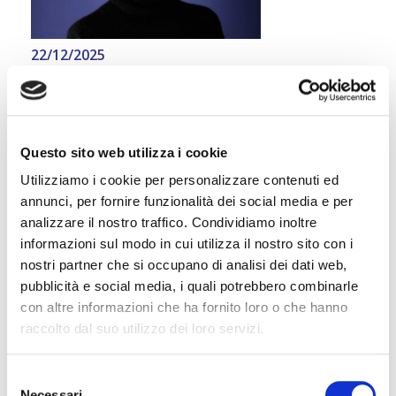
22/12/2025
Lista del cda uscente: il
board svolga una
valutazione seria
Leggi
Questo sito web utilizza i cookie
Utilizziamo i cookie per personalizzare contenuti ed
annunci, per fornire funzionalità dei social media e per
analizzare il nostro traffico. Condividiamo inoltre
informazioni sul modo in cui utilizza il nostro sito con i
nostri partner che si occupano di analisi dei dati web,
pubblicità e social media, i quali potrebbero combinarle
con altre informazioni che ha fornito loro o che hanno
28/11/2025
raccolto dal suo utilizzo dei loro servizi.
Scegliere il consiglio non
gli amministratori
Selezione
Necessari