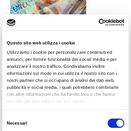
14/04/2022
Compensi, leva
Questo sito web utilizza i cookie
motivazionale anche nelle
Utilizziamo i cookie per personalizzare contenuti ed
imprese familiari
annunci, per fornire funzionalità dei social media e per
Leggi
analizzare il nostro traffico. Condividiamo inoltre
informazioni sul modo in cui utilizza il nostro sito con i
nostri partner che si occupano di analisi dei dati web,
pubblicità e social media, i quali potrebbero combinarle
con altre informazioni che ha fornito loro o che hanno
raccolto dal suo utilizzo dei loro servizi.
Selezione
08/04/2021
Necessari
del