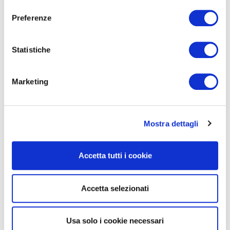
La meritocrazia salverà il
consenso
Paese
Preferenze
Leggi
Statistiche
Marketing
Rassegna stampa
Mostra dettagli
15 APRILE, 2023
Quote rosa: servono?
Accetta tutti i cookie
Milano Finanza
Leggi
Accetta selezionati
Usa solo i cookie necessari