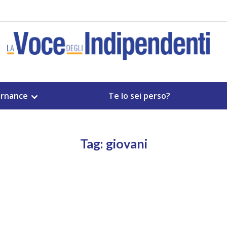
rnance
Te lo sei perso?
Tag: giovani