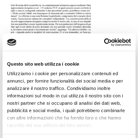
07 MARZO, 2020
Consigli di
Questo sito web utilizza i cookie
amministrazione con
Utilizziamo i cookie per personalizzare contenuti ed
l’elmetto per difendersi
annunci, per fornire funzionalità dei social media e per
dagli attivisti
analizzare il nostro traffico. Condividiamo inoltre
Leggi
informazioni sul modo in cui utilizza il nostro sito con i
nostri partner che si occupano di analisi dei dati web,
pubblicità e social media, i quali potrebbero combinarle
con altre informazioni che ha fornito loro o che hanno
raccolto dal suo utilizzo dei loro servizi.
Rassegna stampa