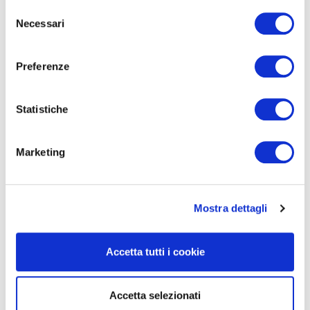
Selezione
Necessari
del
07 MARZO, 2020
consenso
Consigli di amministrazione con
Preferenze
l’elmetto per difendersi dagli
attivisti
IlSole24Ore
Statistiche
Leggi
Marketing
Mostra dettagli
Eventi
Accetta tutti i cookie
Accetta selezionati