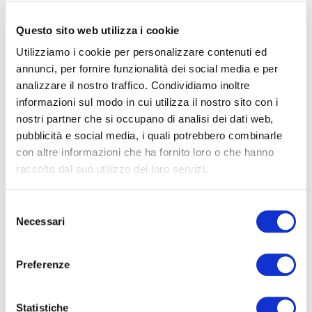
Leggi
Questo sito web utilizza i cookie
Utilizziamo i cookie per personalizzare contenuti ed
annunci, per fornire funzionalità dei social media e per
Rassegna stampa
analizzare il nostro traffico. Condividiamo inoltre
informazioni sul modo in cui utilizza il nostro sito con i
nostri partner che si occupano di analisi dei dati web,
pubblicità e social media, i quali potrebbero combinarle
29 FEBBRAIO, 2024
con altre informazioni che ha fornito loro o che hanno
Costruire un futuro più
raccolto dal suo utilizzo dei loro servizi.
sostenibile
Recycling
Selezione
Leggi
Necessari
del
consenso
Preferenze
Statistiche