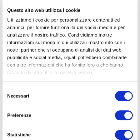
Questo sito web utilizza i cookie
25/05/2026
Utilizziamo i cookie per personalizzare contenuti ed
Governance bancaria: i
annunci, per fornire funzionalità dei social media e per
ned chiamati a gestire una
analizzare il nostro traffico. Condividiamo inoltre
complessità crescente
informazioni sul modo in cui utilizza il nostro sito con i
nostri partner che si occupano di analisi dei dati web,
Leggi
pubblicità e social media, i quali potrebbero combinarle
con altre informazioni che ha fornito loro o che hanno
raccolto dal suo utilizzo dei loro servizi.
Selezione
Necessari
del
consenso
01/03/2024
Preferenze
Gestione crisi bancarie:
l’Italia fa scuola anche in
Statistiche
Europa