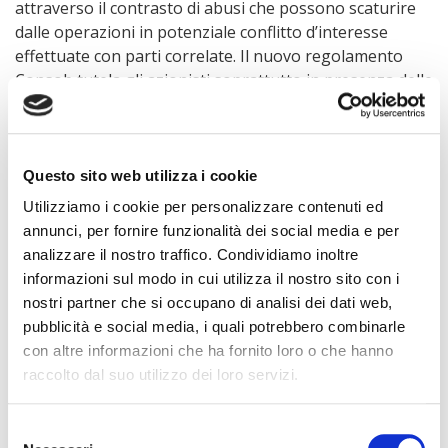
attraverso il contrasto di abusi che possono scaturire
dalle operazioni in potenziale conflitto d’interesse
effettuate con parti correlate. Il nuovo regolamento
Consob tutela gli azionisti soprattutto in presenza delle
operazioni di maggior rilevanza identificate sulla base
del superamento della soglia del 5% di almeno uno tra
più parametri (capitalizzazione di borsa o patrimonio
netto, attivo totale, passività totali). La soglia scende al
Questo sito web utilizza i cookie
2,5% per le controllate di un’altra società quotata. La
Utilizziamo i cookie per personalizzare contenuti ed
novità importante è che, per la Consob, “
gli
annunci, per fornire funzionalità dei social media e per
amministratori indipendenti devono essere coinvolti
analizzare il nostro traffico. Condividiamo inoltre
nelle trattative
, ricevendo un ampio e tempestivo
informazioni sul modo in cui utilizza il nostro sito con i
flusso di informazioni e avendo la possibilità di chiedere
nostri partner che si occupano di analisi dei dati web,
chiarimenti e formulare osservazioni agli esecutivi “.
pubblicità e social media, i quali potrebbero combinarle
Tutto ciò per evitare che si agisca a danno degli
con altre informazioni che ha fornito loro o che hanno
azionisti di minoranza.
raccolto dal suo utilizzo dei loro servizi.
La Presidente Rosalba Casiraghi si è battuta con
notevole grinta sulla stampa nazionale per tutto il
Selezione
trimestre passato, fin da quando abbiamo aperto il