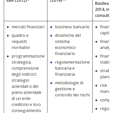
EBA (2012)*
(2014)**
Basilea (
2014, in
consulta
mercati finanziari
business bancario
financi
capita
quadro e
dinamiche del
requisiti
sistema
financi
normativi
economico-
analys
finanziario
programmazione
financi
strategica,
regolamentazione
stabili
comprensione
bancaria e
strate
degli indirizzi
finanziaria
planni
strategici
metodologie di
risk
aziendali o del
gestione e
manag
piano aziendale
controllo dei rischi
di un ente
compe
creditizio e loro
regula
conseguimento