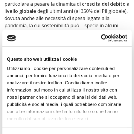
particolare a pesare la dinamica di
crescita del debito a
livello globale
degli ultimi anni (al 350% del Pil globale),
dovuta anche alle necessità di spesa legate alla
pandemia, la cui sostenibilità può – specie in alcuni
mercati emergenti – essere messa in discussione dal
riorientamento delle politiche monetarie della Fed:
l’aumento dei tassi americani 2022 può determinare un
incremento della probabilità di insolvenza delle società
Questo sito web utilizza i cookie
non finanziarie nei mercati emergenti (in media, del 6%
per ogni punto percentuale di aumento). In questo
Utilizziamo i cookie per personalizzare contenuti ed
senso sono accentuate le
criticità in quelle geografie
annunci, per fornire funzionalità dei social media e per
che, già alla vigilia della crisi pandemica,
presentavano
analizzare il nostro traffico. Condividiamo inoltre
fondamentali macroeconomici deboli
o una traiettoria
informazioni sul modo in cui utilizza il nostro sito con i
del debito pubblico in rapida crescita e che si sono
nostri partner che si occupano di analisi dei dati web,
quindi ritrovate ad affrontare ingenti fabbisogni
pubblicità e social media, i quali potrebbero combinarle
finanziari con risorse limitate. Questo è ad esempio il
con altre informazioni che ha fornito loro o che hanno
caso del
Ghana
, dove il repentino incremento dei
raccolto dal suo utilizzo dei loro servizi.
rendimenti sugli Eurobond a partire dal secondo
semestre del 2021 è la spia più evidente della fragilità