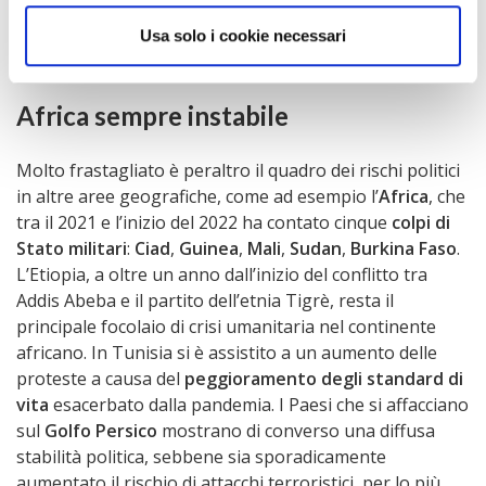
economica
degli altri Paesi – del continente europeo e
non solo -, rallentandone la solida dinamica registrata
Usa solo i cookie necessari
nel 2021.
Africa sempre instabile
Molto frastagliato è peraltro il quadro dei rischi politici
in altre aree geografiche, come ad esempio l’
Africa
, che
tra il 2021 e l’inizio del 2022 ha contato cinque
colpi di
Stato militari
:
Ciad
,
Guinea
,
Mali
,
Sudan
,
Burkina Faso
.
L’Etiopia, a oltre un anno dall’inizio del conflitto tra
Addis Abeba e il partito dell’etnia Tigrè, resta il
principale focolaio di crisi umanitaria nel continente
africano. In Tunisia si è assistito a un aumento delle
proteste a causa del
peggioramento degli standard di
vita
esacerbato dalla pandemia. I Paesi che si affacciano
sul
Golfo Persico
mostrano di converso una diffusa
stabilità politica, sebbene sia sporadicamente
aumentato il rischio di attacchi terroristici, per lo più