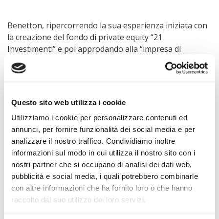
Benetton, ripercorrendo la sua esperienza iniziata con
la creazione del fondo di private equity “21
Investimenti” e poi approdando alla “impresa di
famiglia”, ha sottolineato la necessità di avere delle
regole di governance per favorire e garantire la
crescita dimensionale e culturale dell’ impresa, regole
che occorre rimodulare costantemente in fase di
Questo sito web utilizza i cookie
crescita e di cambiamenti aziendali.
Utilizziamo i cookie per personalizzare contenuti ed
annunci, per fornire funzionalità dei social media e per
analizzare il nostro traffico. Condividiamo inoltre
Egli ha inoltre sottolineato il ruolo fondamentale dei
informazioni sul modo in cui utilizza il nostro sito con i
consiglieri indipendenti ai quali riconosce, oltre al
nostri partner che si occupano di analisi dei dati web,
consueto ruolo di “monitoraggio” sul buon
pubblicità e social media, i quali potrebbero combinarle
funzionamento del consiglio, quello di propulsori di
con altre informazioni che ha fornito loro o che hanno
nuove soluzioni e prospettive aziendali in grado di
raccolto dal suo utilizzo dei loro servizi.
creare discontinuità sulle abitudini e le “resistenze”
familiari e, conseguentemente, di consentire un