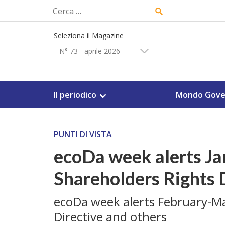
Skip
Ricerca
to
per:
content
Seleziona il Magazine
N° 73 - aprile 2026
Il periodico
Mondo Gove
PUNTI DI VISTA
ecoDa week alerts J
Shareholders Rights 
ecoDa week alerts February-M
Directive and others