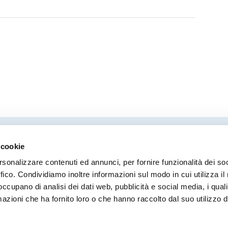
 cookie
Direttore responsabile
Coor
rsonalizzare contenuti ed annunci, per fornire funzionalità dei so
Stefano Modena
Moni
ffico. Condividiamo inoltre informazioni sul modo in cui utilizza il 
Ilari
 occupano di analisi dei dati web, pubblicità e social media, i qual
Robe
azioni che ha fornito loro o che hanno raccolto dal suo utilizzo d