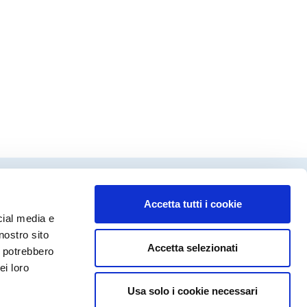
Accetta tutti i cookie
dinamento editoriale
cial media e
ca Fanecco
nostro sito
Accetta selezionati
a Molinari
i potrebbero
rto Valguarnera
ei loro
Usa solo i cookie necessari