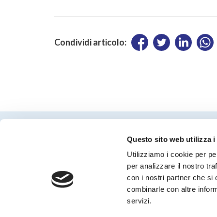
Condividi articolo:
Questo sito web utilizza i
Utilizziamo i cookie per pe
per analizzare il nostro tra
con i nostri partner che si
Periodico Nedcommunity Reg. Tribunale di
combinarle con altre inform
Milano n° 341 (17/07/2009) Editore:
Nedcommunity
servizi.