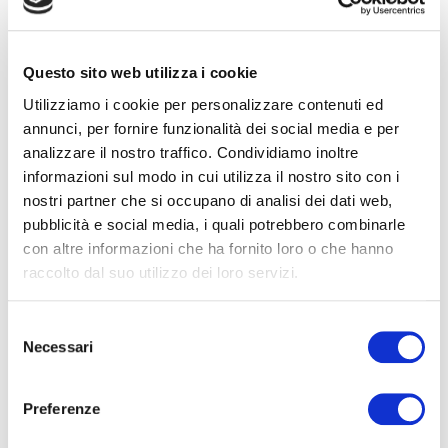
MPS prevede un socio di maggioranza relativa, la
Fondazione Monte dei Paschi di Siena, titolare del
34,94%. Al riguardo si rileva che il nuovo management
Questo sito web utilizza i cookie
in carica a partire dall’assemblea del 27 aprile 2012 ha
Utilizziamo i cookie per personalizzare contenuti ed
provveduto a istituire e a rendere operativo un
annunci, per fornire funzionalità dei social media e per
“Comitato Nomine e Remunerazioni”.
analizzare il nostro traffico. Condividiamo inoltre
informazioni sul modo in cui utilizza il nostro sito con i
IV. Organismo di Vigilanza ex D. Lgs. n. 231/2001
nostri partner che si occupano di analisi dei dati web,
Altro spunto di riflessione è poi la circostanza per la
pubblicità e social media, i quali potrebbero combinarle
quale nell’impianto di corporate governance prescelto
con altre informazioni che ha fornito loro o che hanno
da MPS si è addivenuti a far coincider l’Organismo di
raccolto dal suo utilizzo dei loro servizi.
Vigilanza ex D. Lgs. n. 231/2001
“Disciplina della
Responsabilità Amministrativa delle persone giuridiche,
Selezione
delle società e delle associazioni anche prive di personalità
Necessari
del
giuridica”
(art. 6, c. 1, lett. b) con il Comitato per il
consenso
Controllo Interno. Si osserva che tale Comitato non è
composto integralmente da amministratori
Preferenze
indipendenti: il che, di per sé, non sarebbe contrario