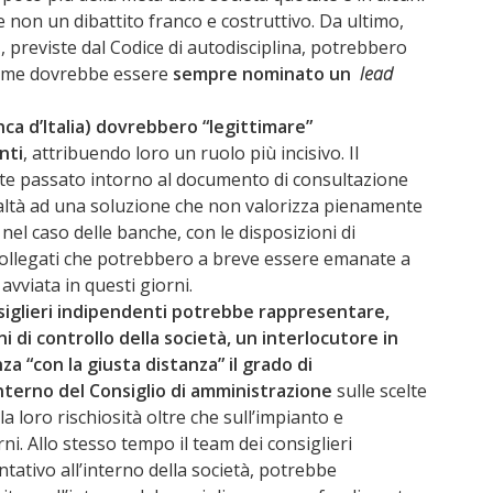
 non un dibattito franco e costruttivo. Da ultimo,
i
, previste dal Codice di autodisciplina, potrebbero
ome dovrebbe essere
sempre nominato un
lead
nca d’Italia) dovrebbero “legittimare”
nti
, attribuendo loro un ruolo più incisivo. Il
ente passato intorno al documento di consultazione
ealtà ad una soluzione che non valorizza pienamente
 nel caso delle banche, con le disposizioni di
i collegati che potrebbero a breve essere emanate a
avviata in questi giorni.
nsiglieri indipendenti potrebbe rappresentare,
i di controllo della società, un interlocutore in
za “con la giusta distanza” il grado di
nterno del Consiglio di amministrazione
sulle scelte
la loro rischiosità oltre che sull’impianto e
rni. Allo stesso tempo il team dei consiglieri
tativo all’interno della società, potrebbe