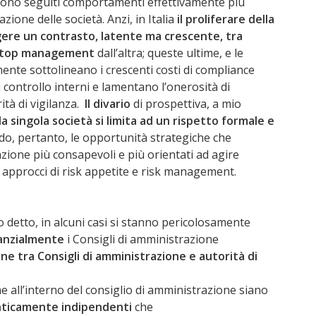
 sono seguiti comportamenti effettivamente più
zione delle società. Anzi, in Italia
il proliferare della
gere un contrasto, latente ma crescente, tra
à/top management
dall’altra; queste ultime, e le
nte sottolineano i crescenti costi di compliance
i controllo interni e lamentano l’onerosità di
ità di vigilanza.
Il divario
di prospettiva, a mio
a singola società si limita ad un rispetto formale e
o, pertanto, le opportunità strategiche che
zione più consapevoli e più orientati ad agire
 approcci di risk appetite e risk management.
 detto, in alcuni casi si stanno pericolosamente
tanzialmente
i Consigli di amministrazione
 tra Consigli di amministrazione e autorità di
e all’interno del consiglio di amministrazione siano
ticamente indipendenti
che