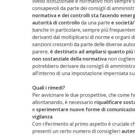
livello istituzionale e normativo non sempre
consapevoli da parte dei consigli di amministra
normativa e dei controlli sta facendo emer
autorità di controllo
da una parte
e societ
banche in particolare, sempre più frequenteme
derivanti dal moltiplicarsi di norme e organi d
sanzioni crescenti da parte delle diverse autor
parere,
è destinato ad ampliarsi quanto più l
non sostanziale della normativa
non cogliend
potrebbero derivare da consigli di amministra
all’interno di una impostazione imperniata su
Quali i rimedi?
Per avvicinare le due prospettive, che come ho
allontanando, è necessario
riqualificare sos
e
sperimentare nuove forme di comunicazione
vigilanza
.
Con riferimento al primo aspetto è cruciale ch
presenti un certo numero di consiglieri
auten