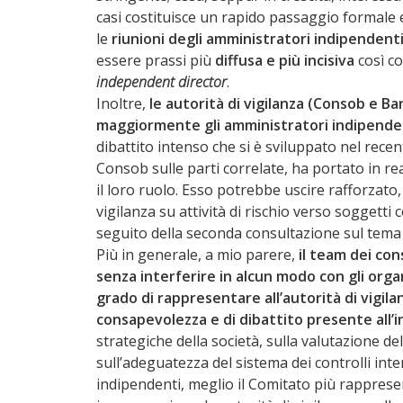
casi costituisce un rapido passaggio formale e
le
riunioni degli amministratori indipendent
essere prassi più
diffusa e più incisiva
così c
independent director
.
Inoltre,
le autorità di vigilanza (Consob e Ba
maggiormente gli amministratori indipende
dibattito intenso che si è sviluppato nel rec
Consob sulle parti correlate, ha portato in r
il loro ruolo. Esso potrebbe uscire rafforzato,
vigilanza su attività di rischio verso soggett
seguito della seconda consultazione sul tema 
Più in generale, a mio parere,
il team dei co
senza interferire in alcun modo con gli organ
grado di rappresentare all’autorità di vigilan
consapevolezza e di dibattito presente all’i
strategiche della società, sulla valutazione del
sull’adeguatezza del sistema dei controlli inte
indipendenti, meglio il Comitato più rappresen