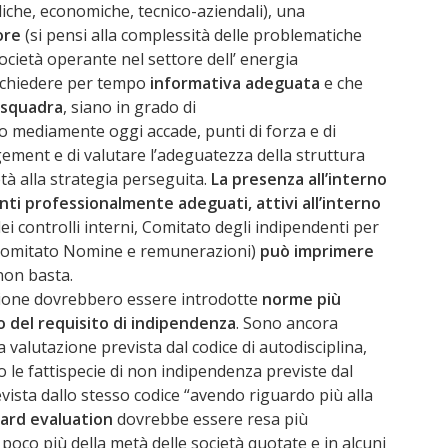
diche, economiche, tecnico-aziendali), una
ore
(si pensi alla complessità delle problematiche
ocietà operante nel settore dell’ energia
ichiedere per tempo
informativa adeguata
e che
 squadra
, siano in grado di
o mediamente oggi accade, punti di forza e di
ement e di valutare l’adeguatezza della struttura
età alla strategia perseguita.
La presenza all’interno
enti professionalmente adeguati, attivi all’interno
dei controlli interni, Comitato degli indipendenti per
, Comitato Nomine e remunerazioni)
può imprimere
non basta.
ione dovrebbero essere introdotte
norme più
o del requisito di indipendenza
. Sono ancora
 valutazione prevista dal codice di autodisciplina,
 le fattispecie di non indipendenza previste dal
evista dallo stesso codice “avendo riguardo più alla
ard evaluation
dovrebbe essere resa più
 poco più della metà delle società quotate e in alcuni