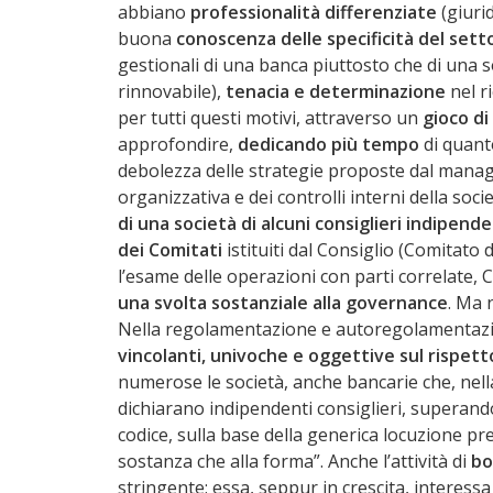
abbiano
professionalità differenziate
(giuri
buona
conoscenza delle specificità del sett
gestionali di una banca piuttosto che di una s
rinnovabile),
tenacia e determinazione
nel r
per tutti questi motivi, attraverso un
gioco di
approfondire,
dedicando più tempo
di quant
debolezza delle strategie proposte dal manag
organizzativa e dei controlli interni della soci
di una società di alcuni consiglieri indipend
dei Comitati
istituiti dal Consiglio (Comitato 
l’esame delle operazioni con parti correlate
una svolta sostanziale alla governance
. Ma 
Nella regolamentazione e autoregolamentaz
vincolanti, univoche e oggettive sul rispett
numerose le società, anche bancarie che, nella
dichiarano indipendenti consiglieri, superando
codice, sulla base della generica locuzione pr
sostanza che alla forma”. Anche l’attività di
bo
stringente; essa, seppur in crescita, interessa