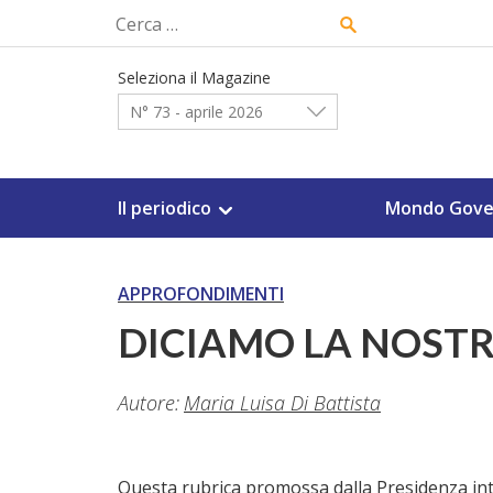
Skip
Ricerca
to
per:
content
Seleziona il Magazine
N° 73 - aprile 2026
Il periodico
Mondo Gove
APPROFONDIMENTI
DICIAMO LA NOSTRA 
Autore:
Maria Luisa Di Battista
Questa rubrica promossa dalla Presidenza int