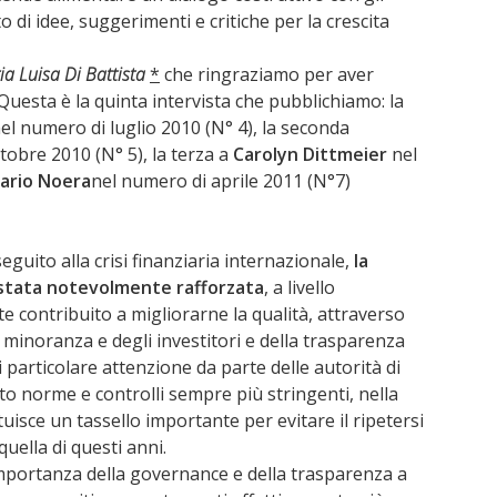
o di idee, suggerimenti e critiche per la crescita
a Luisa Di Battista
*
che ringraziamo per aver
Questa è la quinta intervista che pubblichiamo: la
el numero di luglio 2010 (N° 4), la seconda
obre 2010 (N° 5), la terza a
Carolyn Dittmeier
nel
ario Noera
nel numero di aprile 2011 (N°7)
eguito alla crisi finanziaria internazionale,
la
 stata notevolmente rafforzata
, a livello
e contribuito a migliorarne la qualità, attraverso
i minoranza e degli investitori e della trasparenza
particolare attenzione da parte delle autorità di
to norme e controlli sempre più stringenti, nella
sce un tassello importante per evitare il ripetersi
 quella di questi anni.
’importanza della governance e della trasparenza a