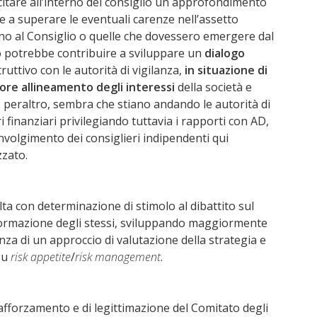
ecitare all’interno del consiglio un approfondimento
te a superare le eventuali carenze nell’assetto
seno al Consiglio o quelle che dovessero emergere dal
io potrebbe contribuire a sviluppare un
dialogo
uttivo con le autorità di vigilanza,
in situazione di
ore allineamento degli interessi
della società e
e, peraltro, sembra che stiano andando le autorità di
i finanziari privilegiando tuttavia i rapporti con AD,
involgimento dei consiglieri indipendenti qui
izzato.
lta con determinazione di stimolo al dibattito sul
 formazione degli stessi, sviluppando maggiormente
nza di un approccio di valutazione della strategia e
su
risk appetite
/
risk management
.
 rafforzamento e di legittimazione del Comitato degli