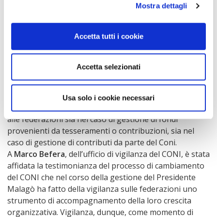
Enrico Cataldi
, Procuratore Generale dello Sport, ha
Mostra dettagli
ribadito che è giusto che ci sia una gestione autonoma
delle federazioni, che consenta loro di perseguire il
Accetta tutti i cookie
raggiungimento degli obiettivi prefissati, ma si tratta
pur sempre di una gestione regolamentata e dunque
sottoposta a controllo. La riforma della giustizia
Accetta selezionati
sportiva ha comportato una visione e un controllo ex
ante e non più ex post, come avveniva
precedentemente. La Cote di Cassazione nel 2014 ha
Usa solo i cookie necessari
definito responsabilità di tipo amministrativo in capo
alle federazioni sia nel caso di gestione di fondi
provenienti da tesseramenti o contribuzioni, sia nel
caso di gestione di contributi da parte del Coni.
A
Marco Befera
, dell’ufficio di vigilanza del CONI, è stata
affidata la testimonianza del processo di cambiamento
del CONI che nel corso della gestione del Presidente
Malagò ha fatto della vigilanza sulle federazioni uno
strumento di accompagnamento della loro crescita
organizzativa. Vigilanza, dunque, come momento di