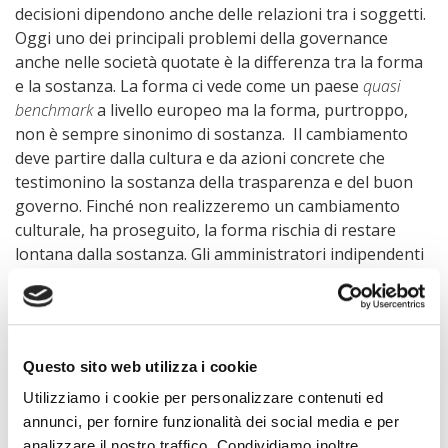
decisioni dipendono anche delle relazioni tra i soggetti.
Oggi uno dei principali problemi della governance
anche nelle società quotate è la differenza tra la forma
e la sostanza. La forma ci vede come un paese
quasi
benchmark
a livello europeo ma la forma, purtroppo,
non è sempre sinonimo di sostanza. Il cambiamento
deve partire dalla cultura e da azioni concrete che
testimonino la sostanza della trasparenza e del buon
governo. Finché non realizzeremo un cambiamento
culturale, ha proseguito, la forma rischia di restare
lontana dalla sostanza. Gli amministratori indipendenti
possono contribuire a questo cambiamento culturale
perché l’indipendenza di giudizio aiuta in caso di
conflitto di interesse. Una visione terza porta
professionalità e comportamento attivo e di stimolo al
Questo sito web utilizza i cookie
dibattito sulle questioni di fondo.
Valeria Panzironi
, Direttore Affari Legali CONI Servizi,
Utilizziamo i cookie per personalizzare contenuti ed
ha affrontato il tema dell’autoregolazione nel sistema
annunci, per fornire funzionalità dei social media e per
sportivo. Il CONI è un ente pubblico con portatori di
analizzare il nostro traffico. Condividiamo inoltre