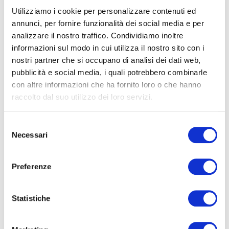
Utilizziamo i cookie per personalizzare contenuti ed
27/06/2019
annunci, per fornire funzionalità dei social media e per
L’Assemblea 2019
analizzare il nostro traffico. Condividiamo inoltre
Leggi
informazioni sul modo in cui utilizza il nostro sito con i
nostri partner che si occupano di analisi dei dati web,
pubblicità e social media, i quali potrebbero combinarle
con altre informazioni che ha fornito loro o che hanno
raccolto dal suo utilizzo dei loro servizi.
Selezione
Necessari
del
consenso
27/09/2018
Sostenibilità e Rating
Preferenze
sono i nuovi approcci di
S&P Global
Statistiche
Leggi