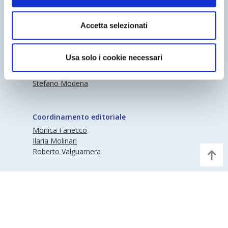
Periodico Nedcommunity Reg. Tribunale di
Accetta selezionati
Milano n° 341 (17/07/2009) Editore:
Nedcommunity
Usa solo i cookie necessari
Direttore responsabile
Stefano Modena
Coordinamento editoriale
Monica Fanecco
Ilaria Molinari
Roberto Valguarnera
©Nedcommunity | Partita IVA 97373570155 |
Informativa Privacy
|
Note Legali
|
Disclaimer
|
Cookie Policy
|
Digital Agency : Alea.pro