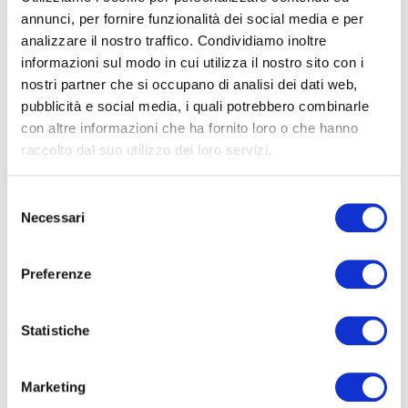
annunci, per fornire funzionalità dei social media e per
Protection
analizzare il nostro traffico. Condividiamo inoltre
informazioni sul modo in cui utilizza il nostro sito con i
nostri partner che si occupano di analisi dei dati web,
ecoDa webinar on “Organising the discussion between
pubblicità e social media, i quali potrebbero combinarle
Risk Manager and Board members on Data Protection”
con altre informazioni che ha fornito loro o che hanno
on February 23, 2016.
raccolto dal suo utilizzo dei loro servizi.
http://ecoda.org/events/upcoming-events/
Selezione
Necessari
Send an email to
siobhan.patten@aig.com
to get
del
registered!
consenso
Preferenze
Condividi articolo:
Statistiche
Marketing