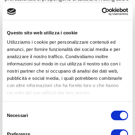
anche vero che le differenze esistenti negli attributi e
nelle metriche di misurazione influenzano il giudizio di
sostenibilità. E questo è un problema per gli investitori
(e non solo): sia le imprese sia gli asset manager
Questo sito web utilizza i cookie
possono mettere in atto comportamenti di
greenwashing
, nella misura in cui comunicano un
Utilizziamo i cookie per personalizzare contenuti ed
impegno su ESG che in realtà non esiste.
annunci, per fornire funzionalità dei social media e per
analizzare il nostro traffico. Condividiamo inoltre
Come viene comunicato il tema ESG su
informazioni sul modo in cui utilizza il nostro sito con i
nostri partner che si occupano di analisi dei dati web,
Twitter?
pubblicità e social media, i quali potrebbero combinarle
con altre informazioni che ha fornito loro o che hanno
Nel periodo compreso fra il 31 maggio 2022 e il 14
raccolto dal suo utilizzo dei loro servizi.
giugno 2022, sono
323 i “cinguettii”
effettuati in Italia e
caratterizzati dall’hashtag #esg. Gli hashtag che sono
Selezione
menzionati almeno 10 volte e le correlazioni esistenti
Necessari
del
fra gli stessi risentono chiaramente del caso Dws
consenso
Group.
Preferenze