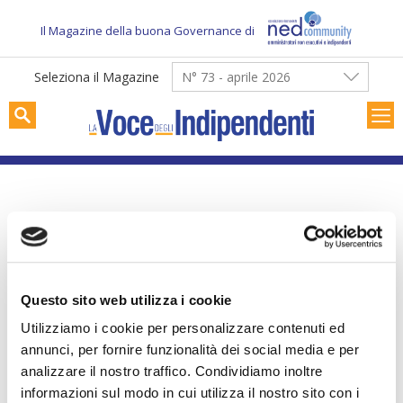
Skip
to
Il Magazine della buona Governance di
content
Seleziona il Magazine
N° 73 - aprile 2026
RASSEGNA STAMPA
Verso un rinascimento
Questo sito web utilizza i cookie
digitale – L’Impresa n. 7-
Utilizziamo i cookie per personalizzare contenuti ed
8/2017
annunci, per fornire funzionalità dei social media e per
analizzare il nostro traffico. Condividiamo inoltre
informazioni sul modo in cui utilizza il nostro sito con i
2017-09-19