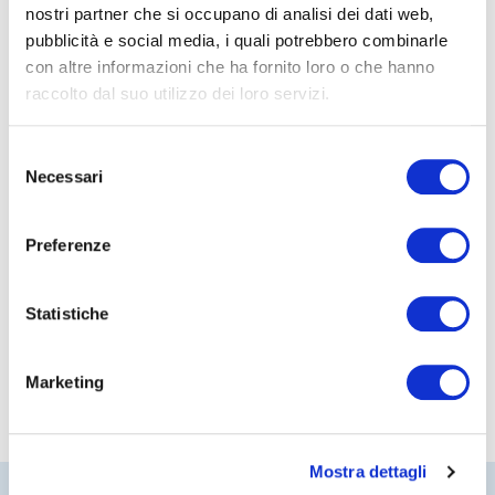
nostri partner che si occupano di analisi dei dati web,
pubblicità e social media, i quali potrebbero combinarle
File rassegna stampa
con altre informazioni che ha fornito loro o che hanno
raccolto dal suo utilizzo dei loro servizi.
Scarica il contenuto
Scarica
Selezione
Necessari
del
consenso
Condividi articolo:
Preferenze
Statistiche
Marketing
Mostra dettagli