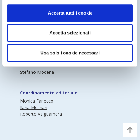
Accetta tutti i cookie
Accetta selezionati
Periodico Nedcommunity Reg. Tribunale di
Milano n° 341 (17/07/2009) Editore:
Nedcommunity
Usa solo i cookie necessari
Direttore responsabile
Stefano Modena
Coordinamento editoriale
Monica Fanecco
Ilaria Molinari
Roberto Valguarnera