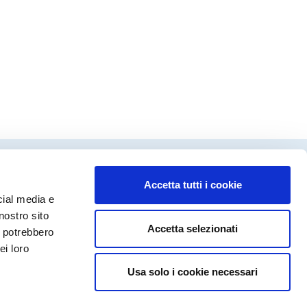
Accetta tutti i cookie
dinamento editoriale
cial media e
ca Fanecco
nostro sito
Accetta selezionati
a Molinari
i potrebbero
rto Valguarnera
ei loro
Usa solo i cookie necessari