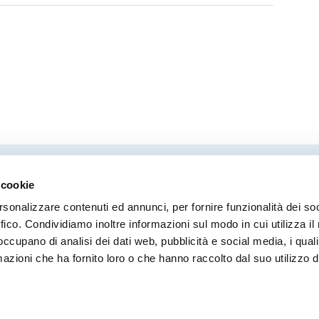
 cookie
Direttore responsabile
Coor
rsonalizzare contenuti ed annunci, per fornire funzionalità dei so
Stefano Modena
Moni
ffico. Condividiamo inoltre informazioni sul modo in cui utilizza il 
Ilari
 occupano di analisi dei dati web, pubblicità e social media, i qual
Robe
azioni che ha fornito loro o che hanno raccolto dal suo utilizzo d