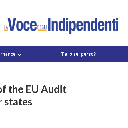
rnance
Te lo sei perso?
f the EU Audit
 states