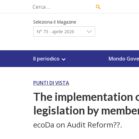
Skip
Ricerca
to
per:
content
Seleziona il Magazine
N° 73 - aprile 2026
Il periodico
Mondo Gove
PUNTI DI VISTA
The implementation o
legislation by member
ecoDa on Audit Reform??.