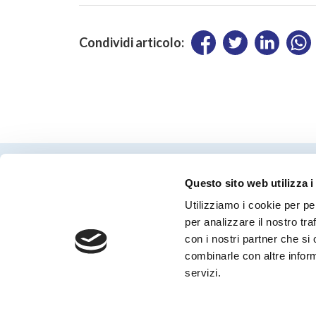
Condividi articolo:
Questo sito web utilizza i
Utilizziamo i cookie per pe
per analizzare il nostro tra
con i nostri partner che si
Periodico Nedcommunity Reg. Tribunale di
combinarle con altre inform
Milano n° 341 (17/07/2009) Editore:
Nedcommunity
servizi.