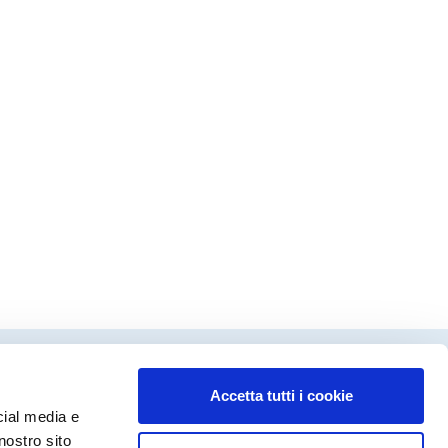
Accetta tutti i cookie
dinamento editoriale
cial media e
ca Fanecco
nostro sito