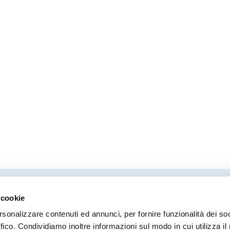
 cookie
Direttore responsabile
Coor
rsonalizzare contenuti ed annunci, per fornire funzionalità dei so
Stefano Modena
Moni
ffico. Condividiamo inoltre informazioni sul modo in cui utilizza il 