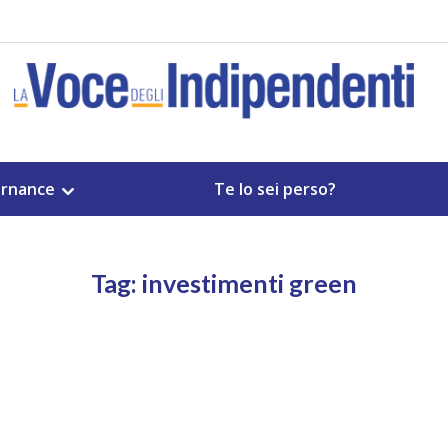
rnance
Te lo sei perso?
Tag: investimenti green