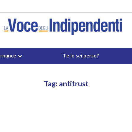
rnance
Te lo sei perso?
Tag: antitrust