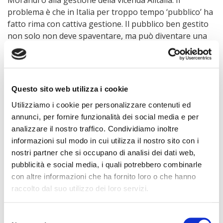
problema è che in Italia per troppo tempo ‘pubblico’ ha
fatto rima con cattiva gestione. Il pubblico ben gestito
non solo non deve spaventare, ma può diventare una
valore aggiunto per l’economia. Ed infatti anche nella
superliberali società anglosassoni spesso l’intervento
statale non provoca reazioni scandalizzate, anzi: si
pensi alla recente nazionalizzazione delle ferrovie
Questo sito web utilizza i cookie
Northern Rail in Gran Bretagna che non ha di certo
Utilizziamo i cookie per personalizzare contenuti ed
provocato una levata di scudi. O alla massiccia
annunci, per fornire funzionalità dei social media e per
nazionalizzazione delle banche americane post crisi
analizzare il nostro traffico. Condividiamo inoltre
Lehman Brothers. Del resto lasciare fare totalmente al
informazioni sul modo in cui utilizza il nostro sito con i
mercato, quando si parla di infrastrutture pubbliche,
nostri partner che si occupano di analisi dei dati web,
può essere un problema: si pensi a quanto siano
pubblicità e social media, i quali potrebbero combinarle
degradati gli aeroporti e le strade negli Usa. Non a caso
con altre informazioni che ha fornito loro o che hanno
il presidente Biden ha varato un maxi piano di
raccolto dal suo utilizzo dei loro servizi.
investimenti che ricorda molto il New Deal di
roosveltiana memoria”.
Selezione