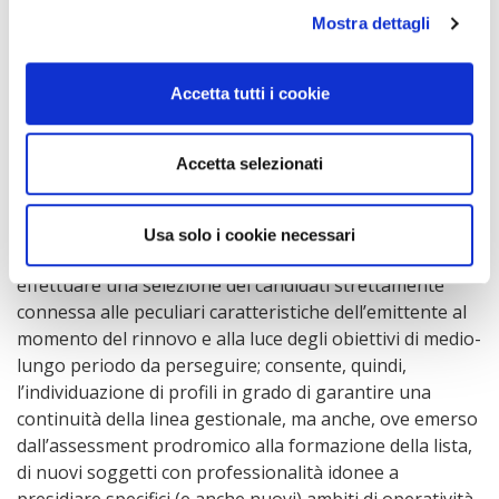
Mostra dettagli
Secondo
Carmine Di Noia
,
Commissario della
Commissione Nazionale per le Società e la Borsa e
Accetta tutti i cookie
vice-presidente del Comitato Corporate Governance
dell’OCSE
, “la presentazione della lista per il rinnovo del
board da parte dei consiglieri in scadenza può
Accetta selezionati
rappresentare lo strumento per rideterminare i criteri
di selezione dei candidati alla carica, spostandosi verso
valutazioni sempre più oggettive
e
informate
delle
Usa solo i cookie necessari
caratteristiche degli stessi. Tale opzione consente di
effettuare una selezione dei candidati strettamente
connessa alle peculiari caratteristiche dell’emittente al
momento del rinnovo e alla luce degli obiettivi di medio-
lungo periodo da perseguire; consente, quindi,
l’individuazione di profili in grado di garantire una
continuità della linea gestionale, ma anche, ove emerso
dall’assessment prodromico alla formazione della lista,
di nuovi soggetti con professionalità idonee a