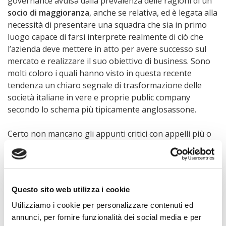
governance avulsa dalla prevalenza delle ragioni di un
socio di maggioranza
, anche se relativa, ed è legata alla
necessità di presentare una squadra che sia in primo
luogo capace di farsi interprete realmente di ciò che
l’azienda deve mettere in atto per avere successo sul
mercato e realizzare il suo obiettivo di business. Sono
molti coloro i quali hanno visto in questa recente
tendenza un chiaro segnale di trasformazione delle
società italiane in vere e proprie public company
secondo lo schema più tipicamente anglosassone.
Certo non mancano gli appunti critici con appelli più o
meno espliciti al rischio di una sorta di auto-
perpetuazione del board che così rischia di sconfinare
nel terreno dell’auto-referenzialità. I sostenitori della
lista del cda, però, pongono l’accento in particolare sul
Questo sito web utilizza i cookie
fatto che il
mercato e gli investitori apprezzano
molto
Utilizziamo i cookie per personalizzare contenuti ed
questa soluzione perché rappresenta una garanzia di
annunci, per fornire funzionalità dei social media e per
elevata competenze
dei consiglieri in particolare