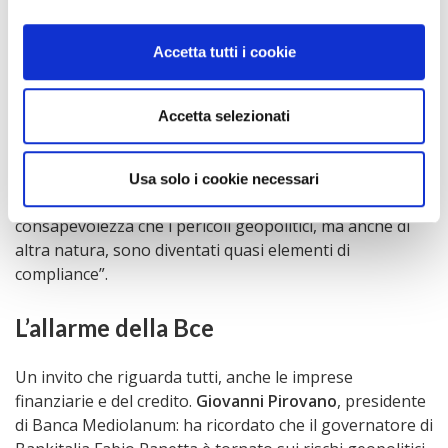
informative strutturate, è al fianco dell’ad quando
scoppia una crisi, la gestisce con governi od
Accetta tutti i cookie
organizzazioni internazionali e forma i team su temi di
geopolitica”.
Accetta selezionati
Di fatto dobbiamo abituarci a “ragionare in termini di
rischi” come ha suggerito nel suo intervento
Giovanni
Andrea Toselli
, presidente e amministratore delegato
Usa solo i cookie necessari
di PwC Italia per il quale “bisogna assumere la piena
consapevolezza che i pericoli geopolitici, ma anche di
altra natura, sono diventati quasi elementi di
compliance”.
L’allarme della Bce
Un invito che riguarda tutti, anche le imprese
finanziarie e del credito.
Giovanni Pirovano
, presidente
di Banca Mediolanum: ha ricordato che il governatore di