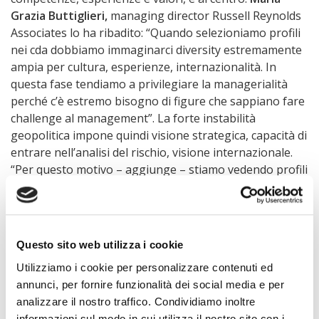
Grazia Buttiglieri,
managing director Russell Reynolds
Associates lo ha ribadito: “Quando selezioniamo profili
nei cda dobbiamo immaginarci diversity estremamente
ampia per cultura, esperienze, internazionalità. In
questa fase tendiamo a privilegiare la managerialità
perché c’è estremo bisogno di figure che sappiano fare
challenge al management”. La forte instabilità
geopolitica impone quindi visione strategica, capacità di
entrare nell’analisi del rischio, visione internazionale.
“Per questo motivo – aggiunge – stiamo vedendo profili
che vengono dalla diplomazia e dalle forze armate”.
Scatta l’ora del chief geopolitical
Questo sito web utilizza i cookie
officer
Utilizziamo i cookie per personalizzare contenuti ed
L’instabilità globale va trattata quindi per quello che è:
annunci, per fornire funzionalità dei social media e per
una variabile strategica, concreta e quotidiana per
analizzare il nostro traffico. Condividiamo inoltre
informazioni sul modo in cui utilizza il nostro sito con i