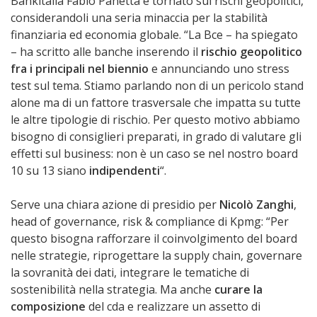
Bankitalia Fabio Panetta è tornato sui rischi geopolitici,
considerandoli una seria minaccia per la stabilità
finanziaria ed economia globale. “La Bce – ha spiegato
– ha scritto alle banche inserendo il
rischio geopolitico
fra i principali nel biennio
e annunciando uno stress
test sul tema. Stiamo parlando non di un pericolo stand
alone ma di un fattore trasversale che impatta su tutte
le altre tipologie di rischio. Per questo motivo abbiamo
bisogno di consiglieri preparati, in grado di valutare gli
effetti sul business: non è un caso se nel nostro board
10 su 13 siano
indipendenti
“.
Serve una chiara azione di presidio per
Nicolò Zanghi
,
head of governance, risk & compliance di Kpmg: “Per
questo bisogna rafforzare il coinvolgimento del board
nelle strategie, riprogettare la supply chain, governare
la sovranità dei dati, integrare le tematiche di
sostenibilità nella strategia. Ma anche
curare la
composizione
del cda e realizzare un assetto di