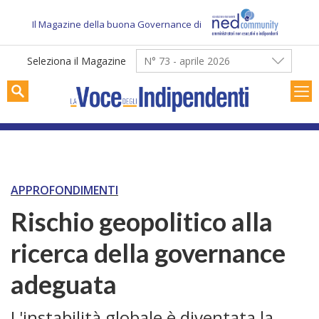
Skip
to
Il Magazine della buona Governance di
content
Seleziona il Magazine
N° 73 - aprile 2026
APPROFONDIMENTI
Rischio geopolitico alla
ricerca della governance
adeguata
L'instabilità globale è diventata la