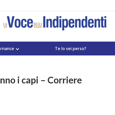
rnance
Te lo sei perso?
nno i capi – Corriere