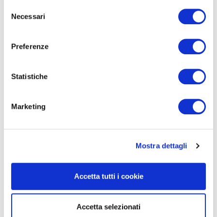
Selezione
Cerimonia di premiazione
Necessari
del
consenso
“
Innovazione e best practice nel reporting in Italia
”
Preferenze
Milano, 28 Novembre 2018, ore 17:00
Statistiche
Università Bocconi , Via Ulisse Gobbi, 5
Marketing
File allegato
Mostra dettagli
Scarica il contenuto
Scarica
Accetta tutti i cookie
Condividi articolo:
Accetta selezionati