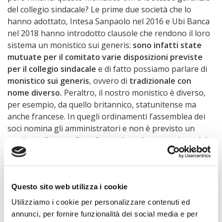
del collegio sindacale? Le prime due società che lo
hanno adottato, Intesa Sanpaolo nel 2016 e Ubi Banca
nel 2018 hanno introdotto clausole che rendono il loro
sistema un monistico sui generis:
sono infatti state
mutuate per il comitato varie disposizioni previste
per il collegio sindacale
e di fatto possiamo parlare di
monistico sui generis
, ovvero di
tradizionale con
nome diverso.
Peraltro, il nostro monistico è diverso,
per esempio, da quello britannico, statunitense ma
anche francese. In quegli ordinamenti l’assemblea dei
soci nomina gli amministratori e non è previsto un
comitato di controllo sulla gestione. La concezione del
monistico è di un cda unitario, non c’è
contrapposizione, in quegli ordinamenti, fra esecutivi e
non esecutivi. In UK, per esempio, i comitati interni
sono tre (audit, nomina, compenso), ma non esiste un
Questo sito web utilizza i cookie
comitato interno sulla gestione; in ogni caso la
Utilizziamo i cookie per personalizzare contenuti ed
legislazione non si riferisce ai neds o ai comitati ma è il
annunci, per fornire funzionalità dei social media e per