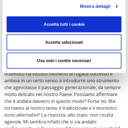
Mostra dettagli
Paolo Valensise
, professore ordinario di Diritto
Commerciale Università Roma TRE ha ribadito un
Accetta tutti i cookie
concetto chiave che sarà ripetuto più volte nel corso del
convegno, già emerso dalla ricerca di Morrow Sodali:
“
Non
penso ci sia
un sistema migliore di un altro
, può
Accetta selezionati
accadere che ci siano sistemi più o meno validi la cui
adeguatezza va valutata in riferimento alle più svariate
circostanze che le imprese e gli azionisti si trovano a
Usa solo i cookie necessari
fronteggiare. Certo possiamo affermare che il sistema
dualistico ha vissuto momenti di fugace successo e
ambiva in un certo senso a introdurre uno strumento
che agevolasse il passaggio generazionale, da sempre
molto delicato nel nostro Paese. Possiamo affermare
che è andata davvero in questo modo? Forse no. Ma
torniamo al nostro tema: il tradizionale e il monistico
sono alternativi? La risposta, allo stato, non risulta
agevole. Mi sembra infatti che si sia andato