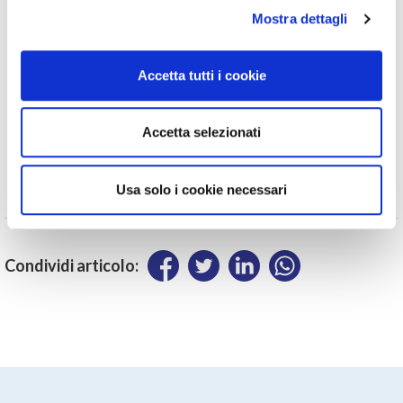
da processi burocratici macchinosi. Occorrono passi
Mostra dettagli
avanti sulla digitalizzazione e valorizzazione del capitale
umano. Il pubblico in questo momento è prezioso, ma
non deve sostituirsi al privato».
Accetta tutti i cookie
Accetta selezionati
Tags:
Usa solo i cookie necessari
buona governance
covid
Condividi articolo: