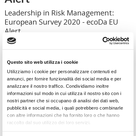
Leadership in Risk Management:
European Survey 2020 - ecoDa EU
Alert
It includes:
DG FISMA : An upcoming public consultation on the
Questo sito web utilizza i cookie
review of the Non-Financial Reporting Directive
Utilizziamo i cookie per personalizzare contenuti ed
EFRAG: Report on How to improve climate-related
annunci, per fornire funzionalità dei social media e per
reporting
analizzare il nostro traffico. Condividiamo inoltre
informazioni sul modo in cui utilizza il nostro sito con i
EFRAG: to develop Non-Financial Reporting
nostri partner che si occupano di analisi dei dati web,
Standards for the European Commission
pubblicità e social media, i quali potrebbero combinarle
EFRAG: Call for experts to its Advisory Panel on
con altre informazioni che ha fornito loro o che hanno
Intangibles
raccolto dal suo utilizzo dei loro servizi.
EBA: Composition of management bodies in