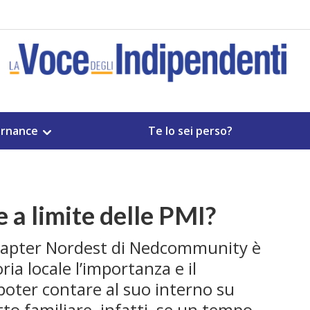
rnance
Te lo sei perso?
e a limite delle PMI?
chapter Nordest di Nedcommunity è
ia locale l’importanza e il
poter contare al suo interno su
tto familiare, infatti, se un tempo