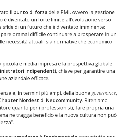
ato il
punto di forza
delle PMI, ovvero la gestione
co è diventato un forte
limite
all’evoluzione verso
 sfide di un futuro che è diventato imminente:
are oramai difficile continuare a prosperare in un
le necessità attuali, sia normative che economico
lla piccola e media impresa e la prospettiva globale
nistratori indipendenti
, chiave per garantire una
one aziendale efficace.
denza e, in termini più ampi, della buona
governance
,
Chapter Nordest di Nedcommunity
. Riteniamo
tore quanto per i professionisti, fare propria
una
stema ne tragga beneficio e la nuova cultura non può
lezza”.
ernance
moderna
è
fondamentale
soprattutto per