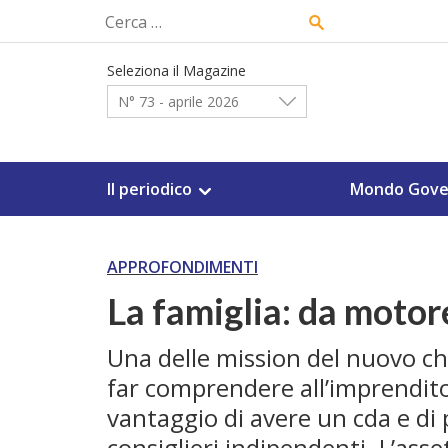
Skip
Ricerca
to
per:
content
Seleziona il Magazine
N° 73 - aprile 2026
Il periodico
Mondo Gove
APPROFONDIMENTI
La famiglia: da motor
Una delle mission del nuovo 
far comprendere all’imprenditor
vantaggio di avere un cda e di 
consiglieri indipendenti. L’asse