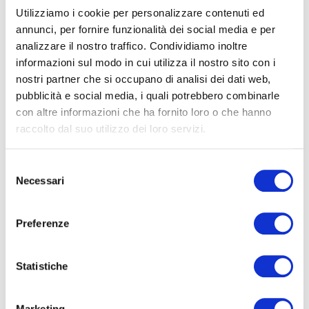
Utilizziamo i cookie per personalizzare contenuti ed
annunci, per fornire funzionalità dei social media e per
Scarica il contenuto
Scarica
analizzare il nostro traffico. Condividiamo inoltre
informazioni sul modo in cui utilizza il nostro sito con i
nostri partner che si occupano di analisi dei dati web,
File allegato
pubblicità e social media, i quali potrebbero combinarle
con altre informazioni che ha fornito loro o che hanno
Scarica il contenuto
Scarica
raccolto dal suo utilizzo dei loro servizi.
Selezione
File allegato
Necessari
del
consenso
Scarica il contenuto
Scarica
Preferenze
Statistiche
Condividi articolo:
Marketing