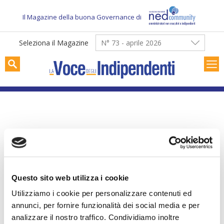
Skip
to
Il Magazine della buona Governance di
content
Seleziona il Magazine
N° 73 - aprile 2026
RASSEGNA STAMPA
I consiglieri di
maggioranza e il loro
Questo sito web utilizza i cookie
ruolo nel board – il Sole
Utilizziamo i cookie per personalizzare contenuti ed
annunci, per fornire funzionalità dei social media e per
24 Ore
analizzare il nostro traffico. Condividiamo inoltre