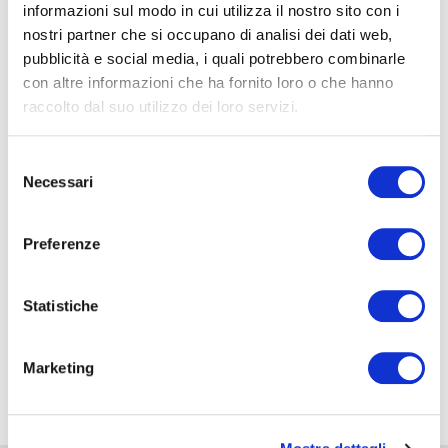
informazioni sul modo in cui utilizza il nostro sito con i
nostri partner che si occupano di analisi dei dati web,
2016-04-12
pubblicità e social media, i quali potrebbero combinarle
con altre informazioni che ha fornito loro o che hanno
File rassegna stampa
raccolto dal suo utilizzo dei loro servizi.
Scarica il contenuto
Scarica
Selezione
Necessari
del
consenso
Condividi articolo:
Preferenze
Statistiche
Marketing