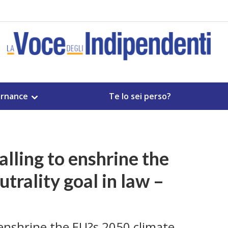
rnance
Te lo sei perso?
alling to enshrine the
trality goal in law –
 enshrine the EU?s 2050 climate