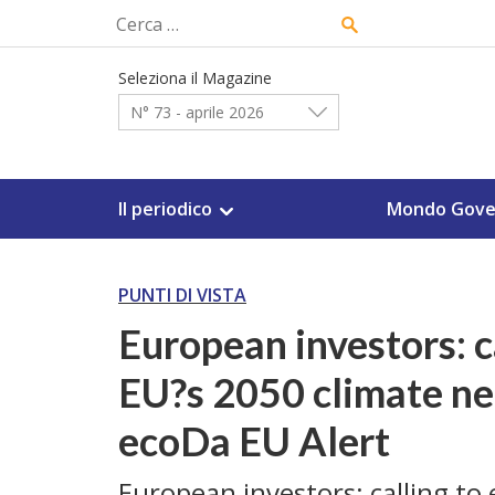
Skip
Ricerca
to
per:
content
Seleziona il Magazine
N° 73 - aprile 2026
Il periodico
Mondo Gove
PUNTI DI VISTA
European investors: c
EU?s 2050 climate neu
ecoDa EU Alert
European investors: calling to