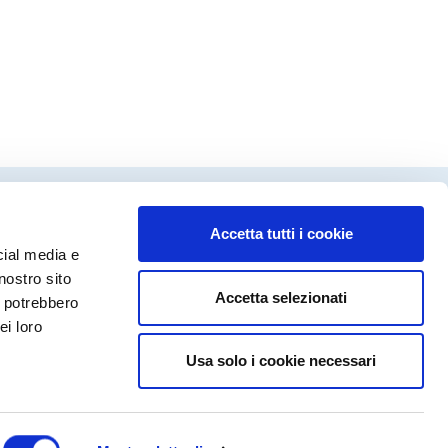
Accetta tutti i cookie
dinamento editoriale
cial media e
ca Fanecco
nostro sito
Accetta selezionati
a Molinari
i potrebbero
rto Valguarnera
ei loro
Usa solo i cookie necessari