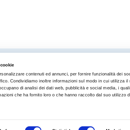
 cookie
Direttore responsabile
Coor
rsonalizzare contenuti ed annunci, per fornire funzionalità dei so
Stefano Modena
Moni
ffico. Condividiamo inoltre informazioni sul modo in cui utilizza il 
Ilari
 occupano di analisi dei dati web, pubblicità e social media, i qual
Robe
azioni che ha fornito loro o che hanno raccolto dal suo utilizzo d