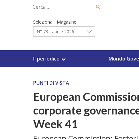
Skip
Ricerca
to
per:
content
Seleziona il Magazine
N° 73 - aprile 2026
Il periodico
Mondo Gove
PUNTI DI VISTA
European Commission:
corporate governance
Week 41
European Commission: Fosteri