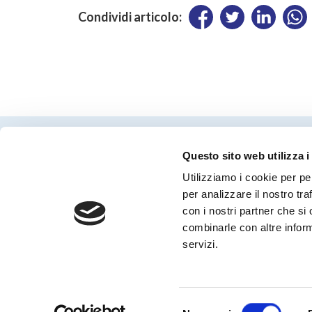
Condividi articolo:
Questo sito web utilizza i
Utilizziamo i cookie per pe
per analizzare il nostro tra
con i nostri partner che si
Periodico Nedcommunity Reg. Tribunale di
combinarle con altre inform
Milano n° 341 (17/07/2009) Editore:
Nedcommunity
servizi.
Selezione