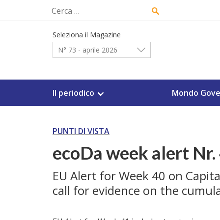
Skip
Ricerca
to
per:
content
Seleziona il Magazine
N° 73 - aprile 2026
Il periodico
Mondo Gove
PUNTI DI VISTA
ecoDa week alert Nr.
EU Alert for Week 40 on Capit
call for evidence on the cumulat