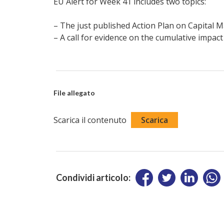
EU Alert for Week 41 includes two topics:
– The just published Action Plan on Capital 
– A call for evidence on the cumulative impact o
File allegato
Scarica il contenuto
Scarica
Condividi articolo: