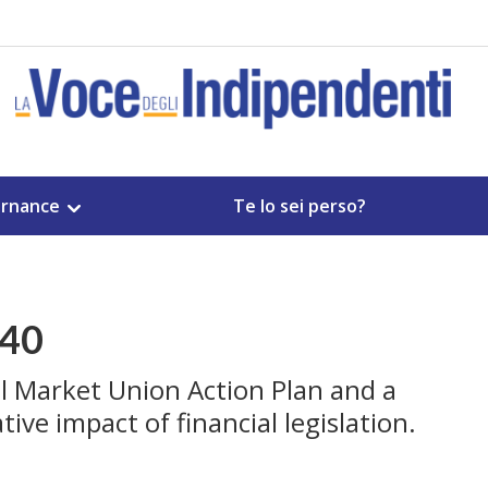
rnance
Te lo sei perso?
 40
al Market Union Action Plan and a
ive impact of financial legislation.