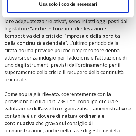
Usa solo i cookie necessari
organizzativi, amministrativi e contabili adeguati alla
natura e alle dimensioni dell’impresa. Tali assetti, e la
loro adeguatezza “relativa”, sono infatti oggi posti dal
legislatore “
anche in funzione di rilevazione
tempestiva della crisi dell’impresa e della perdita
della continuità aziendale”
. L’ultimo periodo della
citata norma prevede poi che l’imprenditore debba
attivarsi senza indugio per l’adozione e l’attuazione di
uno degli strumenti previsti dall’ordinamento per il
superamento della crisi e il recupero della continuità
aziendale.
Come sopra già rilevato, coerentemente con la
previsione di cui all’art. 2381 c.c., l’obbligo di cura e
valutazione dell’assetto organizzativo, amministrativo e
contabile è
un dovere di natura ordinaria e
continuativa
che grava sul consiglio di
amministrazione, anche nella fase di gestione della