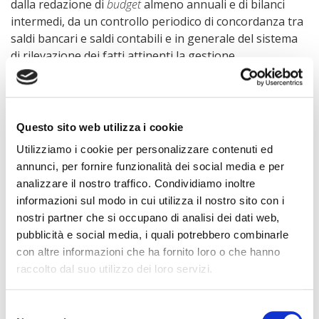
dalla redazione di
budget
almeno annuali e di bilanci
intermedi, da un controllo periodico di concordanza tra
saldi bancari e saldi contabili e in generale del sistema
di rilevazione dei fatti attinenti la gestione.
Il quinto comma dell’art. 2381 c.c. e, testualmente anche
il secondo comma dell’art. 2086 c.c., prevedono che detti
assetti debbano essere
adeguati
“alla natura e alle
Questo sito web utilizza i cookie
dimensioni dell’impresa” (cfr. anche l’art. 2214, comma
Utilizziamo i cookie per personalizzare contenuti ed
2°, c.c.). E’ di cruciale importanza notare che tale
annunci, per fornire funzionalità dei social media e per
adeguatezza “relativa” (ossia in relazione alla natura e
analizzare il nostro traffico. Condividiamo inoltre
dimensioni dell’impresa), deve essere verificata in
informazioni sul modo in cui utilizza il nostro sito con i
continuum. L’obbligo di cura e di valutazione in carico
nostri partner che si occupano di analisi dei dati web,
all’imprenditore e al consiglio di amministrazione
pubblicità e social media, i quali potrebbero combinarle
costituisce dunque – per essere realmente efficace – un
con altre informazioni che ha fornito loro o che hanno
dovere di carattere continuativo
, nel senso che detti
raccolto dal suo utilizzo dei loro servizi.
assetti devono essere
costantemente monitorati e
aggiornati
in funzione della loro adeguatezza alla
Selezione
realtà organizzativa in quel momento esistente o