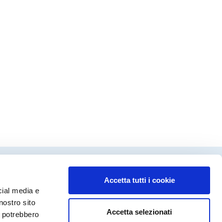
Accetta tutti i cookie
dinamento editoriale
cial media e
ca Fanecco
nostro sito
Accetta selezionati
a Molinari
i potrebbero