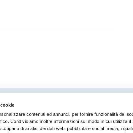
 cookie
Direttore responsabile
Coor
rsonalizzare contenuti ed annunci, per fornire funzionalità dei so
Stefano Modena
Moni
ffico. Condividiamo inoltre informazioni sul modo in cui utilizza il 
Ilari
 occupano di analisi dei dati web, pubblicità e social media, i qual