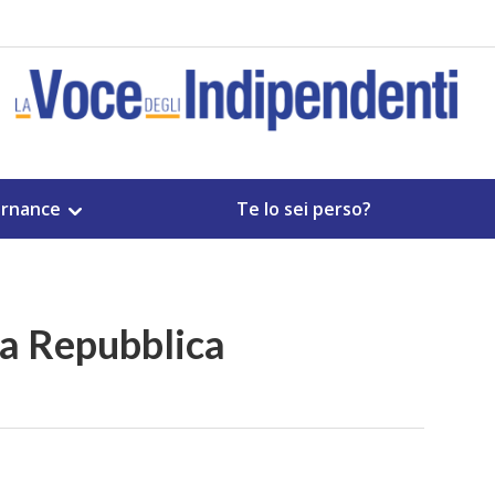
rnance
Te lo sei perso?
La Repubblica