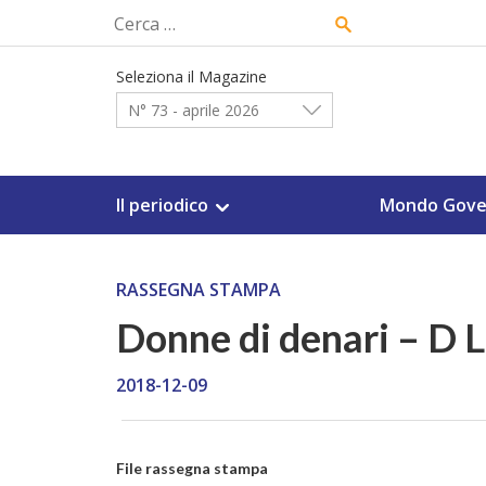
Skip
Ricerca
to
per:
content
Seleziona il Magazine
N° 73 - aprile 2026
Il periodico
Mondo Gove
RASSEGNA STAMPA
Donne di denari – D 
2018-12-09
File rassegna stampa