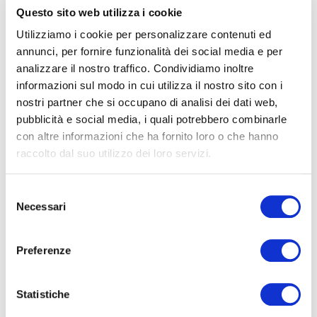
dovrà essere effettuata in modo da
Questo sito web utilizza i cookie
consentire un collegamento ipertestuale
(link) alla home page
Utilizziamo i cookie per personalizzare contenuti ed
www.nedcommunity.com o alla pagina dalla
annunci, per fornire funzionalità dei social media e per
quale i materiali, dati o informazioni sono
analizzare il nostro traffico. Condividiamo inoltre
tratti.
informazioni sul modo in cui utilizza il nostro sito con i
nostri partner che si occupano di analisi dei dati web,
In ogni caso, dell’avvenuta riproduzione, in
pubblicità e social media, i quali potrebbero combinarle
forma analogica o digitale, dei materiali tratti
con altre informazioni che ha fornito loro o che hanno
da www.nedcommunity.com dovrà essere
raccolto dal suo utilizzo dei loro servizi.
data tempestiva comunicazione al seguente
indirizzo (
info@nedcommunity.com
),
Selezione
allegando, laddove possibile, copia
Necessari
del
elettronica dell’articolo in cui i materiali sono
consenso
stati riprodotti.
Preferenze
Disclaimer
Alcuni materiali, dati e informazioni sono
Statistiche
forniti da soggetti terzi e riflettono le loro