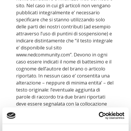
sito. Nel caso in cui gli articoli non vengano
pubblicati integralmente e’ necessario
specificare che si stanno utilizzando solo
delle parti dei nostri contributi (ad esempio
attraverso l’uso di puntini di sospensione) e
indicare distintamente che “il testo integrale
e’ disponibile sul sito
www.nedcommunity.com”. Devono in ogni
caso essere indicati il nome di battesimo e il
cognome dell’autore del brano o articolo
riportato. In nessun caso e’ consentita una
alterazione – neppure di minima entita’ – del
testo originale: l’eventuale aggiunta di
parole di raccordo tra due brani riportati
deve essere segnalata con la collocazione
delle parole stesse tra parentesi quadre. Ove
i materiali, dati o informazioni siano utilizzati
in forma digitale, la citazione della fonte