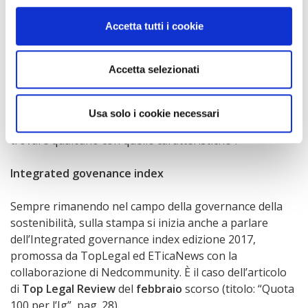
decisioni autonome nell’interesse della società”. Anche
se rimane da sciogliere un nodo relativo alle linee guida
Accetta tutti i cookie
dei cda delle banche dopo la chiusura a gennaio di una
consultazione congiunta con Esma ed Eba a cui ha
Accetta selezionati
partecipato anche Nedcommunity. “Si è alzata
enormemente l’asticella per quanto riguarda le
caratteristiche richieste. Tanto da far venire il dubbio –
Usa solo i cookie necessari
sottolinea Schwizer – che effettivamente si possa
trovare qualcuno con quelle caratteristiche”.
Integrated govenance index
Sempre rimanendo nel campo della governance della
sostenibilità, sulla stampa si inizia anche a parlare
dell’Integrated governance index edizione 2017,
promossa da TopLegal ed ETicaNews con la
collaborazione di Nedcommunity. È il caso dell’articolo
di
Top Legal Review
del
febbraio
scorso (titolo: “Quota
100 per l’Ig”, pag. 28).