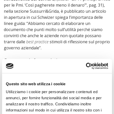
per le Pmi. ‘Così pagherete meno il denaro’”, pag. 31),
nella sezione Sussurri&Grida, è pubblicato un articolo
in apertura in cui Schwizer spiega l’importanza delle
linee guida: “Abbiamo cercato di elaborare un
documento che punti molto sull’utilità perché siamo
convinti che anche le aziende non quotate possano
trarre dalle
best practice
stimoli di riflessione sul proprio
governo aziendale”.
Governance in fase evolutiva
Martedì 7 marzo
sul
Sole 24 Ore
(titolo: “Governance in
fase evolutiva”, pag. 19) si focalizza sui nuovi rischi
Questo sito web utilizza i cookie
aziendali e sul peso degli indicatori Esg. Anche in questo
caso Nedcommunity è interpellata come una voce
Utilizziamo i cookie per personalizzare contenuti ed
autorevole: “La triade ambiente, sociale e governance,
annunci, per fornire funzionalità dei social media e per
sintetizzata nell’acronimo Esg – spiega Schwizer – è
analizzare il nostro traffico. Condividiamo inoltre
senz’altro un fronte caldo per i consigli di
informazioni sul modo in cui utilizza il nostro sito con i