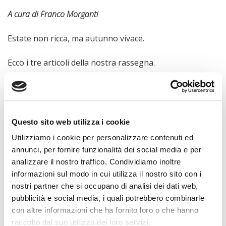
A cura di Franco Morganti
Estate non ricca, ma autunno vivace.
Ecco i tre articoli della nostra rassegna.
Il primo, dal Sole 24 Ore del 13 settembre a firma di
Celestina Dominelli,
parla del “30% Club” che dalla Gran
Bretagna sbarca in Italia.
Questo sito web utilizza i cookie
Naturalmente quel 30% riguarda le quote rosa.
Utilizziamo i cookie per personalizzare contenuti ed
1° Allegato
annunci, per fornire funzionalità dei social media e per
analizzare il nostro traffico. Condividiamo inoltre
Il secondo è da “Il Venerdì” di Repubblica del 16
informazioni sul modo in cui utilizza il nostro sito con i
settembre a firma di
Antonella Barina
e ci racconta la
nostri partner che si occupano di analisi dei dati web,
strada fatta dalla
Corporate Social Responsibility
pubblicità e social media, i quali potrebbero combinarle
nell’insegnamento accademico italiano.
con altre informazioni che ha fornito loro o che hanno
raccolto dal suo utilizzo dei loro servizi.