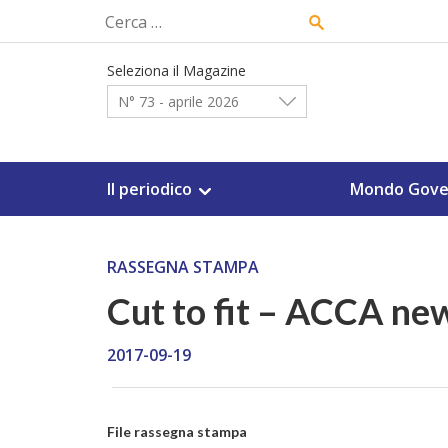
Skip
Ricerca
to
per:
content
Seleziona il Magazine
N° 73 - aprile 2026
Il periodico
Mondo Gove
RASSEGNA STAMPA
Cut to fit – ACCA ne
2017-09-19
File rassegna stampa