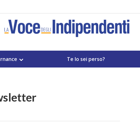
rnance
Te lo sei perso?
wsletter