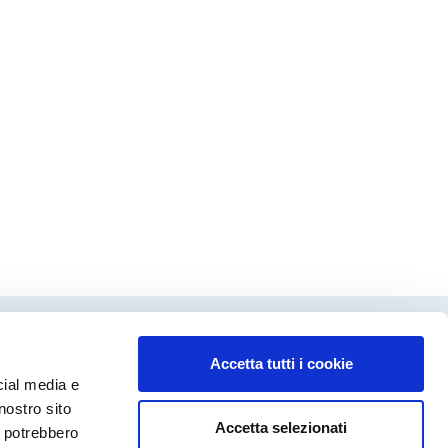
Accetta tutti i cookie
dinamento editoriale
cial media e
ca Fanecco
nostro sito
Accetta selezionati
a Molinari
i potrebbero