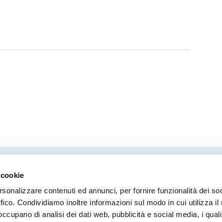
 cookie
Direttore responsabile
Coor
rsonalizzare contenuti ed annunci, per fornire funzionalità dei so
Stefano Modena
Moni
ffico. Condividiamo inoltre informazioni sul modo in cui utilizza il 
Ilari
 occupano di analisi dei dati web, pubblicità e social media, i qual